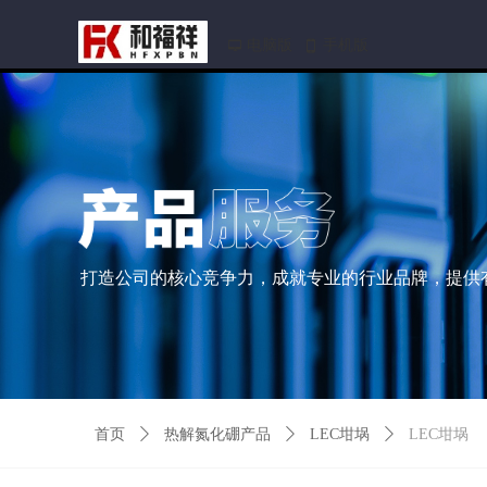
电脑版
手机版
넡
넓
打造公司的核心竞争力，成就专业的行业品牌，提供
首页
ꄲ
热解氮化硼产品
ꄲ
LEC坩埚
ꄲ
LEC坩埚