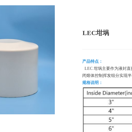
LEC坩埚
产品特点：
LEC 坩埚主要作为液封直
闭熔体控制挥发组分实现半
规格说明：